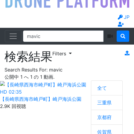
JP
検索結果
Filters
Search Results For:
mavic
公開中
1
へ
1
の
1
動画.
全て
HD
02:35
【長崎県西海市崎戸町】崎戸海浜公園
三重県
2.9K 回視聴
京都府
佐賀県